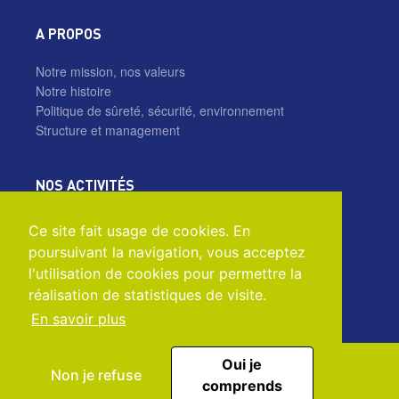
A PROPOS
Notre mission, nos valeurs
Notre histoire
Politique de sûreté, sécurité, environnement
Structure et management
NOS ACTIVITÉS
IRE
Ce site fait usage de cookies. En
IRE Lab
poursuivant la navigation, vous acceptez
IRE ELiT
l'utilisation de cookies pour permettre la
réalisation de statistiques de visite.
En savoir plus
Oui je
Non je refuse
comprends
© IRE - IRE ELiT - BE 2020 - LEGAL NOTICES